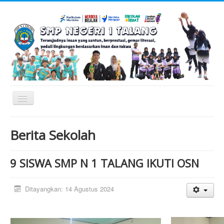
Toggle
Navigation
Utama
Berita Sekolah
Profil Sekolah
9 SISWA SMP N 1 TALANG IKUTI OSN
Stakeholder
Ditayangkan: 14 Agustus 2024
Berita Sekolah
Artikel Umum