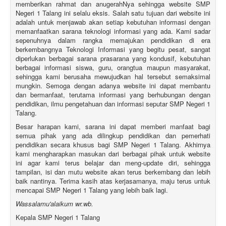
memberikan rahmat dan anugerahNya sehingga website SMP
Negeri 1 Talang ini selalu eksis. Salah satu tujuan dari website ini
adalah untuk menjawab akan setiap kebutuhan informasi dengan
memanfaatkan sarana teknologi informasi yang ada. Kami sadar
sepenuhnya dalam rangka memajukan pendidikan di era
berkembangnya Teknologi Informasi yang begitu pesat, sangat
diperlukan berbagai sarana prasarana yang kondusif, kebutuhan
berbagai informasi siswa, guru, orangtua maupun masyarakat,
sehingga kami berusaha mewujudkan hal tersebut semaksimal
mungkin. Semoga dengan adanya website ini dapat membantu
dan bermanfaat, terutama informasi yang berhubungan dengan
pendidikan, ilmu pengetahuan dan informasi seputar SMP Negeri 1
Talang.
Besar harapan kami, sarana ini dapat memberi manfaat bagi
semua pihak yang ada dilingkup pendidikan dan pemerhati
pendidikan secara khusus bagi SMP Negeri 1 Talang. Akhirnya
kami mengharapkan masukan dari berbagai pihak untuk website
ini agar kami terus belajar dan meng-update diri, sehingga
tampilan, isi dan mutu website akan terus berkembang dan lebih
baik nantinya. Terima kasih atas kerjasamanya, maju terus untuk
mencapai SMP Negeri 1 Talang yang lebih baik lagi.
Wassalamu'alaikum wr.wb.
Kepala SMP Negeri 1 Talang