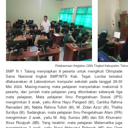
Login
E-learning
Hubungi Kami
Galeri Kegiatan
E-Lulus
Pelaksanaan Kegiatan OSN Tingkat Kabupaten Tahu
SMP N 1 Talang menyiapkan 9 peserta untuk mengikuti Olimpiade
Survey Kepuasan Masyarakat
Sains Nasional tingkat SMP/MTS Kab. Tegal. Lomba tersebut
dilaksanakan di Laboratorium komputer sekolah pada tanggal 29-30
Mei 2024. Masing-masing mata pelajaran menyertakan maksimal 5
peserta, dan jumlah mata pelajaran yang dilombakan sebanyak tiga
mata pelajaran. Mata pelajaran Ilmu Pengetahuan Sosial (IPS)
mengirimkan 5 anak, yaitu Alma Hayu Pangesti (8I), Cantika Rahma
Ramadani (8I), Nabila Rahma Tulloh (8I), M. Zidan Azizi (8I), Thalita
Sa’diya (8I). Sedangkan, mata pelajaran Ilmu Pengetahuan Alam (IPA)
mengirimkan 2 anak, yaitu M. Ady Suroso (8B) dan Siti Khumairo’
Ainur Rizqiyah (8B). Yang terakhir; mata pelajaran Matematika juga
mengirimkan 2 anak, yaitu Nurul Hidayatul Rohmah (8F) dan Qorri